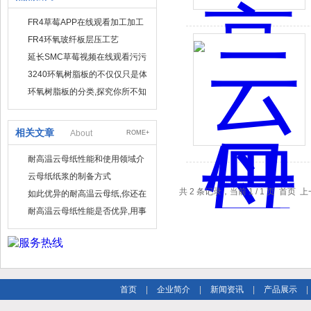
FR4草莓APP在线观看加工加工
方式有哪几种
FR4环氧玻纤板层压工艺
延长SMC草莓视频在线观看污污
污使用寿命,这3招准行
3240环氧树脂板的不仅仅只是体
现在外观上
环氧树脂板的分类,探究你所不知
道的
相关文章
About
ROME+
耐高温云母纸性能和使用领域介
绍
云母纸纸浆的制备方式
共 2 条记录，当前 1 / 1 页 首
如此优异的耐高温云母纸,你还在
犹豫什么
耐高温云母纸性能是否优异,用事
实说话!
首页
|
企业简介
|
新闻资讯
|
产品展示
|