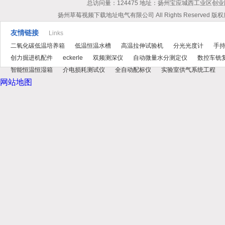
总访问量：124475 地址：扬州宝应城西工业区创业园 联系
扬州草莓视频下载地址电气有限公司 All Rights Reserved 版
友情链接
Links
二氧化碳低温培养箱
低温恒温水槽
高温拉伸试验机
分光光度计
手
创力掘进机配件
eckerle
双频测深仪
自动微量水分测定仪
数控车铣
智能恒温恒湿箱
介电损耗测试仪
全自动配标仪
实验室供气系统工程
网站地图